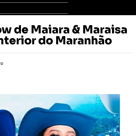
ow de Maiara & Maraisa
interior do Maranhão
io