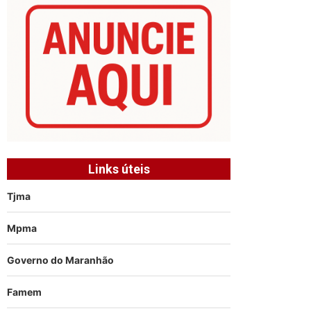
Links úteis
Tjma
Mpma
Governo do Maranhão
Famem