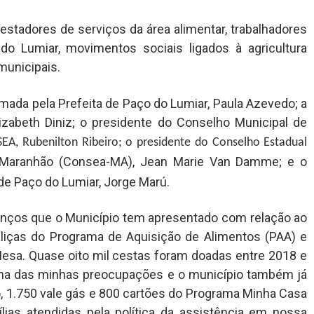
estadores de serviços da área alimentar, trabalhadores
o Lumiar, movimentos sociais ligados à agricultura
municipais.
mada pela Prefeita de Paço do Lumiar, Paula Azevedo; a
lizabeth Diniz; o presidente do Conselho Municipal de
A, Rubenilton Ribeiro; o presidente do Conselho Estadual
o Maranhão (Consea-MA), Jean Marie Van Damme; e o
de Paço do Lumiar, Jorge Marú.
anços que o Município tem apresentado com relação ao
liças do Programa de Aquisição de Alimentos (PAA) e
sa. Quase oito mil cestas foram doadas entre 2018 e
uma das minhas preocupações e o município também já
o, 1.750 vale gás e 800 cartões do Programa Minha Casa
ílias atendidas pela política da assistência em nossa