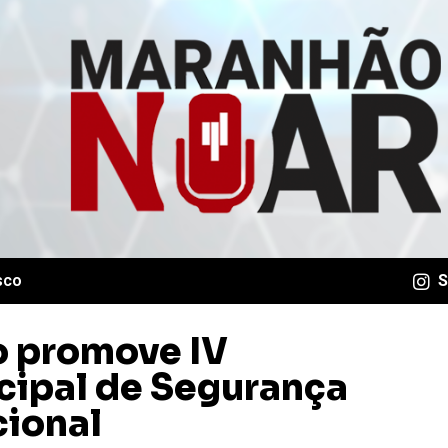
sco
S
o promove IV
cipal de Segurança
cional