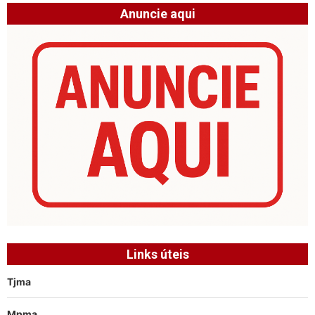
Anuncie aqui
Links úteis
Tjma
Mpma