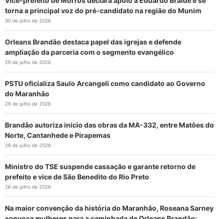
Vice-prefeito de Morros declara apoio a Eduardo Braide e se
torna a principal voz do pré-candidato na região do Munim
30 de julho de 2026
Orleans Brandão destaca papel das igrejas e defende
ampliação da parceria com o segmento evangélico
29 de julho de 2026
PSTU oficializa Saulo Arcangeli como candidato ao Governo
do Maranhão
29 de julho de 2026
Brandão autoriza início das obras da MA-332, entre Matões do
Norte, Cantanhede e Pirapemas
29 de julho de 2026
Ministro do TSE suspende cassação e garante retorno de
prefeito e vice de São Benedito do Rio Preto
28 de julho de 2026
Na maior convenção da história do Maranhão, Roseana Sarney
convoca mulheres para a caminhada de Orleans Brandão: