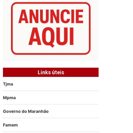
Links úteis
Tjma
Mpma
Governo do Maranhão
Famem