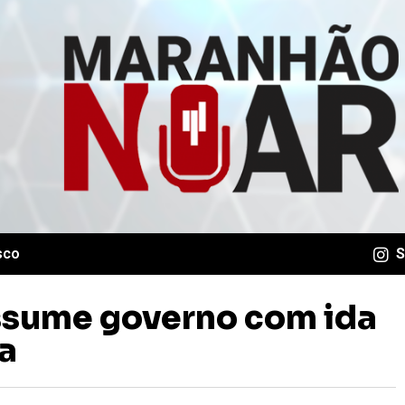
sco
S
ssume governo com ida
a