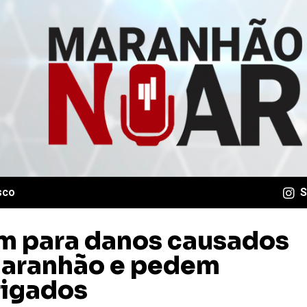
sco
S
m para danos causados
Maranhão e pedem
rigados