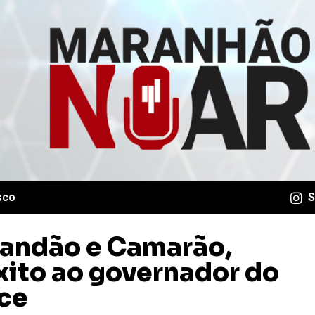
sco
S
andão e Camarão,
xito ao governador do
ice